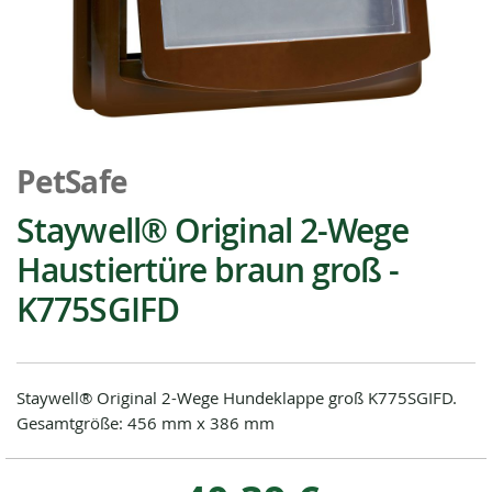
Zum
Anfang
PetSafe
der
Bildgalerie
Staywell® Original 2-Wege
springen
Haustiertüre braun groß -
K775SGIFD
Staywell® Original 2-Wege Hundeklappe groß K775SGIFD.
Gesamtgröße: 456 mm x 386 mm