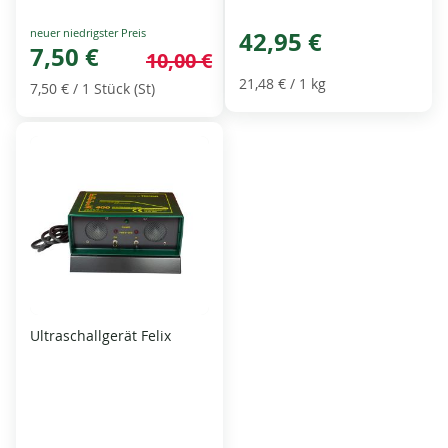
Special
42,95 €
Price
7,50 €
10,00 €
21,48 €
/ 1 kg
7,50 €
/ 1 Stück (St)
Ultraschallgerät Felix