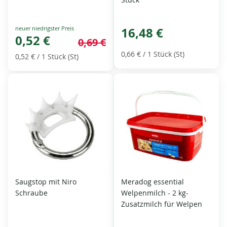
Special
16,48 €
Price
0,52 €
0,69 €
0,66 €
/ 1 Stück (St)
0,52 €
/ 1 Stück (St)
Saugstop mit Niro
Meradog essential
Schraube
Welpenmilch - 2 kg-
Zusatzmilch für Welpen