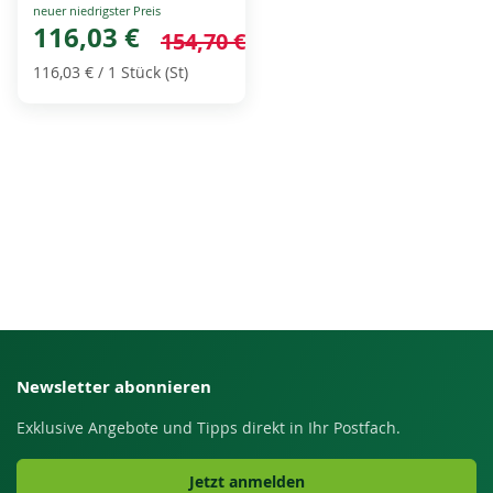
Special
Price
116,03 €
154,70 €
116,03 €
/ 1 Stück (St)
Newsletter abonnieren
Exklusive Angebote und Tipps direkt in Ihr Postfach.
Jetzt anmelden