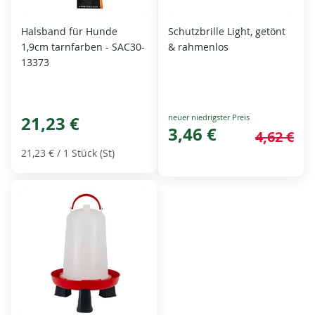
Halsband für Hunde
Schutzbrille Light, getönt
1,9cm tarnfarben - SAC30-
& rahmenlos
13373
Special
21,23 €
Price
3,46 €
4,62 €
21,23 €
/ 1 Stück (St)