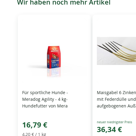
Wir haben noch mehr Artikel
Für sportliche Hunde -
Maisgabel 6 Zinken
Meradog Agility - 4 kg-
mit Federdülle un
Hundefutter von Mera
aufgebogenen Auß
Special
16,79 €
Price
36,34 €
4,20 €
/ 1 kg