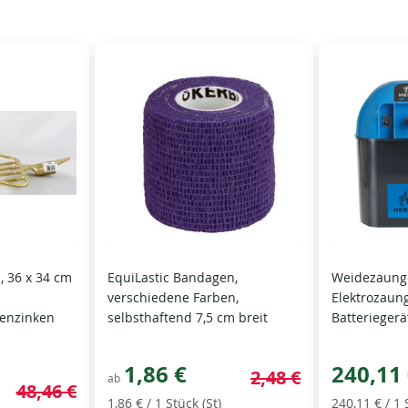
, 36 x 34 cm
EquiLastic Bandagen,
Weidezaunge
d
verschiedene Farben,
Elektrozaun
enzinken
selbsthaftend 7,5 cm breit
Batteriegerä
1,86 €
240,11
2,48 €
ab
48,46 €
1,86 €
/ 1 Stück (St)
240,11 €
/ 1 