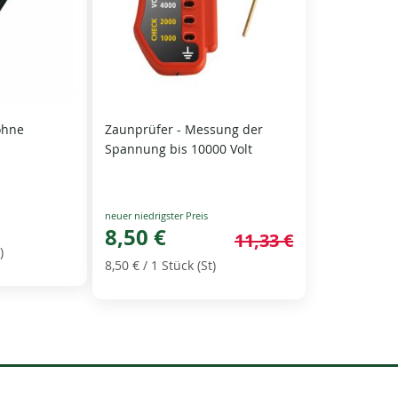
ohne
Zaunprüfer - Messung der
Spannung bis 10000 Volt
Special
Price
8,50 €
11,33 €
)
8,50 €
/ 1 Stück (St)