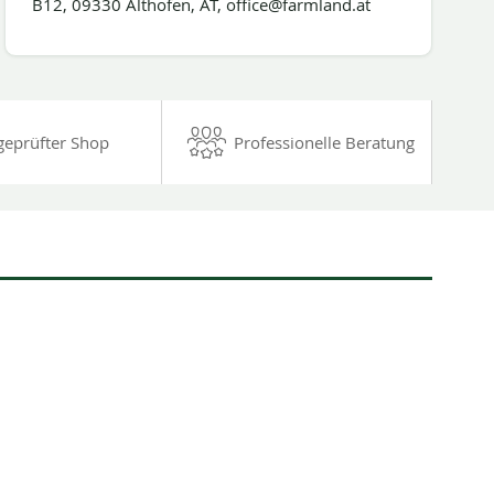
B12, 09330 Althofen, AT, office@farmland.at
geprüfter Shop
Professionelle Beratung