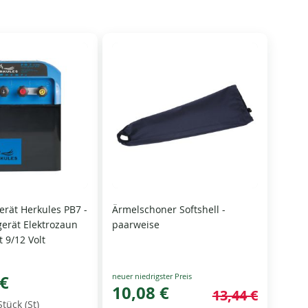
rät Herkules PB7 -
Ärmelschoner Softshell -
gerät Elektrozaun
paarweise
t 9/12 Volt
Special
 €
Price
10,08 €
13,44 €
Stück (St)