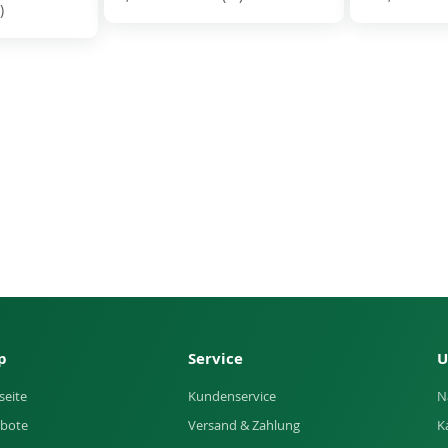
)
p
Service
U
seite
Kundenservice
N
bote
Versand & Zahlung
K