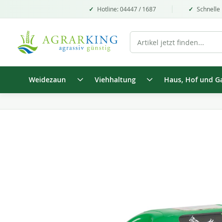
Hotline: 04447 / 1687
Schnelle 
Weidezaun
Viehhaltung
Haus, Hof und G
Zum
Ende
der
Bildgalerie
springen