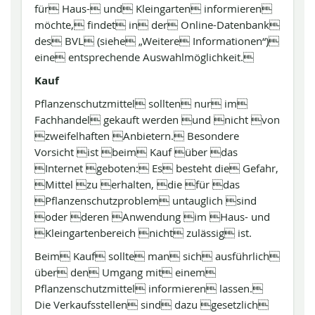
für Haus- und Kleingarten informieren
möchte, findet in der Online-Datenbank
des BVL (siehe „Weitere Informationen“)
eine entsprechende Auswahlmöglichkeit.
Kauf
Pflanzenschutzmittel sollten nur im
Fachhandel gekauft werden und nicht von
zweifelhaften Anbietern. Besondere
Vorsicht ist beim Kauf über das
Internet geboten: Es besteht die Gefahr,
Mittel zu erhalten, die für das
Pflanzenschutzproblem untauglich sind
oder deren Anwendung im Haus- und
Kleingartenbereich nicht zulässig ist.
Beim Kauf sollte man sich ausführlich
über den Umgang mit einem
Pflanzenschutzmittel informieren lassen.
Die Verkaufsstellen sind dazu gesetzlich