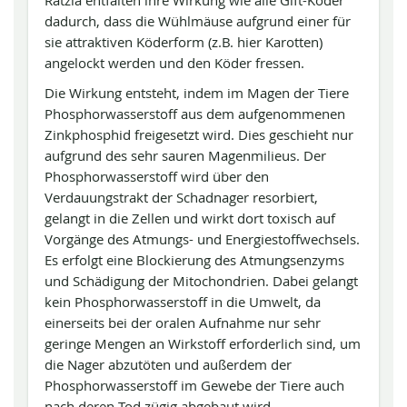
Ratzia entfalten ihre Wirkung wie alle Gift-Köder
dadurch, dass die Wühlmäuse aufgrund einer für
sie attraktiven Köderform (z.B. hier Karotten)
angelockt werden und den Köder fressen.
Die Wirkung entsteht, indem im Magen der Tiere
Phosphorwasserstoff aus dem aufgenommenen
Zinkphosphid freigesetzt wird. Dies geschieht nur
aufgrund des sehr sauren Magenmilieus. Der
Phosphorwasserstoff wird über den
Verdauungstrakt der Schadnager resorbiert,
gelangt in die Zellen und wirkt dort toxisch auf
Vorgänge des Atmungs- und Energiestoffwechsels.
Es erfolgt eine Blockierung des Atmungsenzyms
und Schädigung der Mitochondrien. Dabei gelangt
kein Phosphorwasserstoff in die Umwelt, da
einerseits bei der oralen Aufnahme nur sehr
geringe Mengen an Wirkstoff erforderlich sind, um
die Nager abzutöten und außerdem der
Phosphorwasserstoff im Gewebe der Tiere auch
nach deren Tod zügig abgebaut wird.