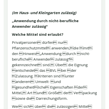
(Im Haus- und Kleingarten zulässig)
„Anwendung durch nicht-berufliche
Anwender zulässig“
Welche Mittel sind erlaubt?
Privatpersonen dürfen nur
Pflanzenschutzmittel anwenden,die mit
den Hinweis„Anwendung durch nicht-
berufliche Anwender zulässig“
gekennzeichnet sind. Über die Eignung
entscheidet das BVL bei der
Zulassung. Kriterien sind unter
anderem Umwelt- und
gesundheitliche Eigenschaften der
Mittel, Art und Größe der Verpackung
sowie die Darreichungsform.
Wer sich über die zulässigen Mittel