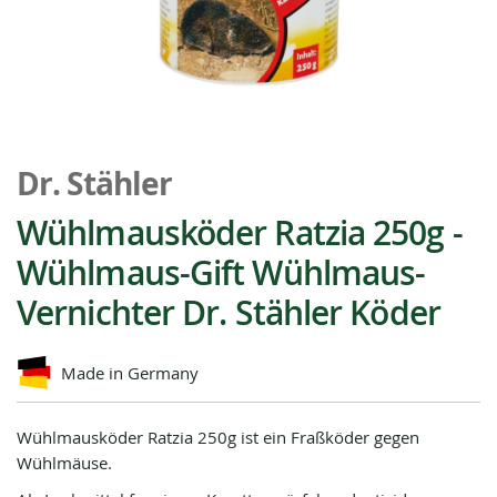
Zum
Anfang
Dr. Stähler
der
Bildgalerie
Wühlmausköder Ratzia 250g -
springen
Wühlmaus-Gift Wühlmaus-
Vernichter Dr. Stähler Köder
Made in Germany
Wühlmausköder Ratzia 250g ist ein Fraßköder gegen
Wühlmäuse.