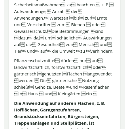
Sicherheitsmaßnahmen zu beachten, z. B.
Aufwandmenge, Anzahl der
Anwendungen, Wartezeit bis zur Ernte
und Vorschriften zum Bienen- oder
Gewässerschutz.Die Bestimmungen sind
dazu da, um schädliche Auswirkungen
auf die Gesundheit von Mensch und
Tier und auf die Umwelt zu verhindern.
Pflanzenschutzmittel dürfen nur auf
landwirtschaftlich, forstwirtschaftlich oder
gärtnerisch genutzten Flächen angewendet
werden. Die gärtnerische Nutzung
schließt Gehölze, Beete und Rasenflächen
in Haus- und Kleingärten ein.
Die Anwendung auf anderen Flächen, z. B.
Hofflächen, Garagenzufahrten,
Grundstückseinfahrten, Bürgersteigen,
Treppenanlagen und Stellplätzen, ist