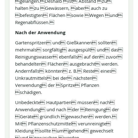
gelangen.Deshalb ist Abstand zu
halten zu Gewässern, aber auch zu
befestigten Flächen sowie Wegen und
Regenabflüssen.
Nach der Anwendung
Gartenspritzen und Gießkannen sollten
mehrmals sorgfältig ausgespült und das
Reinigungswasser ebenfalls auf den zuvor
behandelten Flächen ausgebracht werden.
Andernfalls könnten z. B. Reste eines
Unkrautmittels bei der nächsten
Verwendung der Spritze Pflanzen
schädigen.
Unbedeckte Hautpartien müssen nach
Anwendung und nach der Reinigung der
Geräte gründlich gewaschen werden.
Mit Pflanzenschutzmittel verunreinigte
Kleidung sollte umgehend gewechselt
und gewaschen werden.