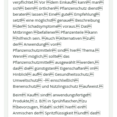
verpflichtet. Vor dem Einkauf kann man
sich beim örtlichen Pflanzenschutz dienst
beraten lassen. Eine gute Empfehlung
setzt eine möglichst genaue Beschreibung
der Schadsymptome voraus. Das
Mitbringen befallener Pflanzenteile kann
hilfreich sein. Auch Alternativen zu
der Anwendung von
Pflanzenschutzmitteln sind hier Thema.
Wenn möglich, sollte das
Pflanzenschutzmittel ausgewählt werden,
das die günstigsten Eigenschaften im
Hinblick auf den Gesundheitsschutz,
Umweltschutz – einschließlich
Bienenschutz und Nützlingsschutz aufweist.
Beim Kauf sind anwendungsfertige
Produkte, z. B. in Sprühflaschen,zu
bevorzugen, da sich hier ein
Anmischen der Spritzflüssigkeit und das