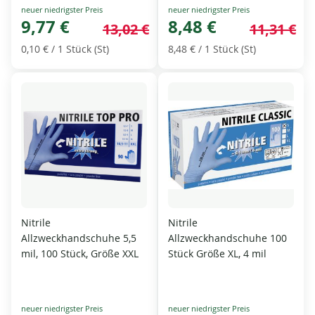
Special
Special
Price
9,77 €
Price
8,48 €
13,02 €
11,31 €
0,10 €
/ 1 Stück (St)
8,48 €
/ 1 Stück (St)
Nitrile
Nitrile
Allzweckhandschuhe 5,5
Allzweckhandschuhe 100
mil, 100 Stück, Größe XXL
Stück Größe XL, 4 mil
Special
Special