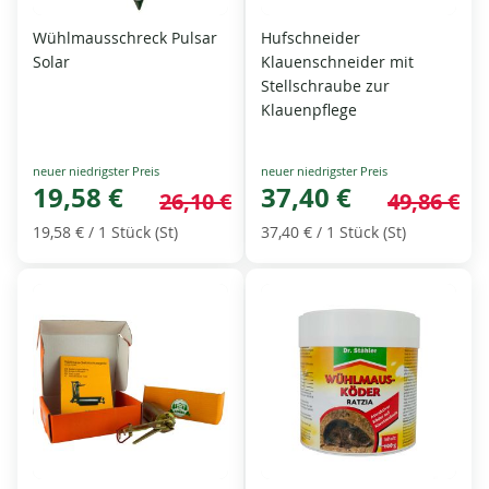
Wühlmausschreck Pulsar
Hufschneider
Solar
Klauenschneider mit
Stellschraube zur
Klauenpflege
Special
Special
Price
19,58 €
Price
37,40 €
26,10 €
49,86 €
19,58 €
/ 1 Stück (St)
37,40 €
/ 1 Stück (St)