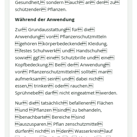
Gesundheit, sondern auch an den zu
schützenden Pflanzen.
Während der Anwendung
Zur Grundausstattung für die
Anwendung von Pflanzenschutzmitteln
gehören körperbedeckende Kleidung,
festes Schuhwerk und Handschuhe
sowie ggf. eine Schutzbrille und eine
Kopfbedeckung. Bei der Anwendung
von Pflanzenschutzmitteln sollte man
aufmerksam sein und dabei nicht
essen, trinken oder rauchen.
Sprühnebel darf nicht eingeatmet werden.
Nur die tatsächlich befallenen Flächen
und Pflanzen sind zu behandeln,
benachbarte Bereiche sind
auszusparen. Pflan zenschutzmittel
dürfen nicht in den Wasserkreislauf