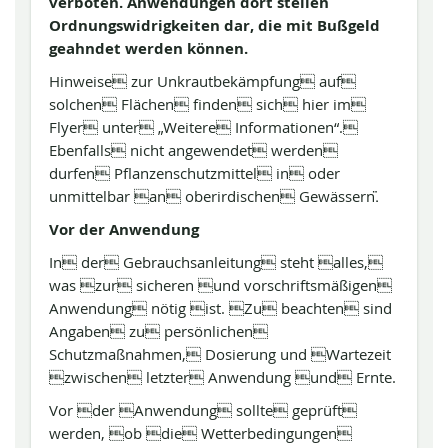
verboten. Anwendungen dort stellen
Ordnungswidrigkeiten dar, die mit Bußgeld
geahndet werden können.
Hinweise zur Unkrautbekämpfung auf
solchen Flächen finden sich hier im
Flyer unter „Weitere Informationen“.
Ebenfalls nicht angewendet werden
durfen Pflanzenschutzmittel in oder
unmittelbar an oberirdischen Gewässern.̈
Vor der Anwendung
In der Gebrauchsanleitung steht alles,
was zur sicheren und vorschriftsmäßigen
Anwendung nötig ist. Zu beachten sind
Angaben zu persönlichen
Schutzmaßnahmen, Dosierung und Wartezeit
zwischen letzter Anwendung und Ernte.
Vor der Anwendung sollte geprüft
werden, ob die Wetterbedingungen