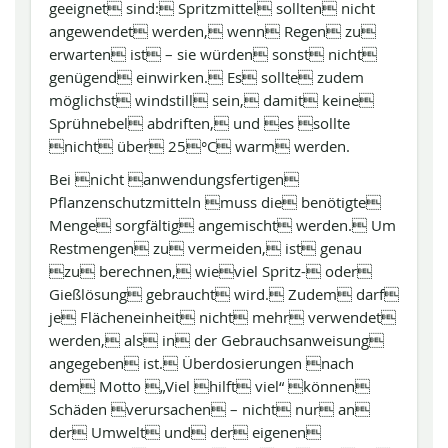
geeignet sind: Spritzmittel sollten nicht
angewendet werden, wenn Regen zu
erwarten ist – sie würden sonst nicht
genügend einwirken. Es sollte zudem
möglichst windstill sein, damit keine
Sprühnebel abdriften, und es sollte
nicht über 25°C warm werden.
Bei nicht anwendungsfertigen
Pflanzenschutzmitteln muss die benötigte
Menge sorgfältig angemischt werden. Um
Restmengen zu vermeiden, ist genau
zu berechnen, wieviel Spritz- oder
Gießlösung gebraucht wird. Zudem darf
je Flächeneinheit nicht mehr verwendet
werden, als in der Gebrauchsanweisung
angegeben ist. Überdosierungen nach
dem Motto „Viel hilft viel“ können
Schäden verursachen – nicht nur an
der Umwelt und der eigenen