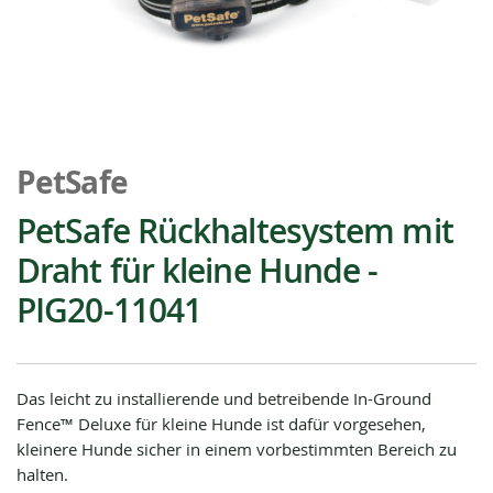
Zum
Anfang
PetSafe
der
Bildgalerie
PetSafe Rückhaltesystem mit
springen
Draht für kleine Hunde -
PIG20-11041
Das leicht zu installierende und betreibende In-Ground
Fence™ Deluxe für kleine Hunde ist dafür vorgesehen,
kleinere Hunde sicher in einem vorbestimmten Bereich zu
halten.