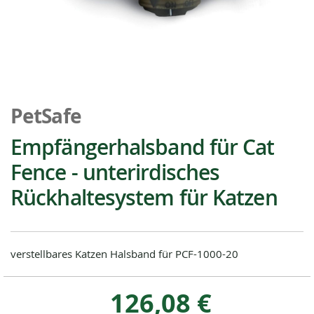
Zum
Anfang
PetSafe
der
Bildgalerie
Empfängerhalsband für Cat
springen
Fence - unterirdisches
Rückhaltesystem für Katzen
verstellbares Katzen Halsband für PCF-1000-20
126,08 €